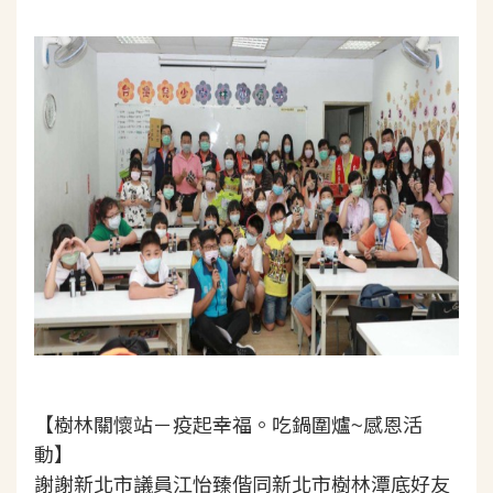
【樹林關懷站－疫起幸福。吃鍋圍爐~感恩活
動】
謝謝新北市議員江怡臻偕同新北市樹林潭底好友