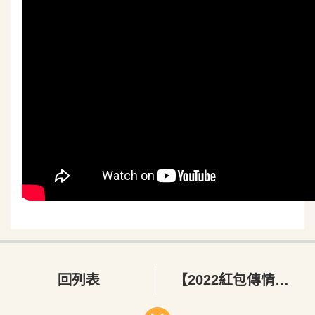
回列表
【2022紅包傳情．虎三寶】花絮