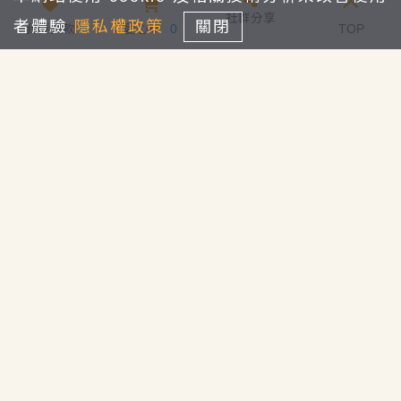
社群分享
者體驗
隱私權政策
關閉
我要捐款
愛心車
0
TOP
7-11 ibon
條碼繳費單
全家Famiport
【一個安全的環境】
街口支付
兒少的接送、用餐、生活指導與陪伴等需求無法被
滿足，造成兒童常常放學後在外遊蕩，個人衛生習慣及
生活能力上表現不佳等情形外，也因無人照顧飲食而造
會員捐款
成營養不均現象，至於兒少育、樂的需求更是無暇兼
顧。協會有教室、諮商室、遊戲空間與一個完善的廚房
立即捐
設備來照顧孩子們的需求。由於場地是租的，因此也需
要各位善心朋友們的支持。