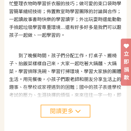
忙整理衣物時學習折衣服的技巧；做可愛的束口袋時學
習簡單縫紉技術；佈置教室時學習團隊的討論與合作；
一起讀故事書時快樂的學習讀字；外出玩耍時還能動動
手撿起垃圾學習尊重環境…還有好多好多是我們可以跟
孩子一起做、一起學習的。
立
到了晚餐時間，孩子們分配工作，打桌子、搬椅
即
子、抬飯菜樣樣自己來，大家一起吃著大鍋麵、大鍋
捐
菜，學習排隊洗碗、學習打掃環境、學習大家族的團體
款
生活。用完餐後，小孩子們跟老師和朋友分享生活上的
趣事、在學校或家裡遇到的困難；國中的孩子表達學校
考試的壓力、生涯抉擇的煩惱，來來往往一字一句，即
便大家來自不一樣的家庭，彼此生命經驗的交流還是能
閱讀更多
簡單而綿長。