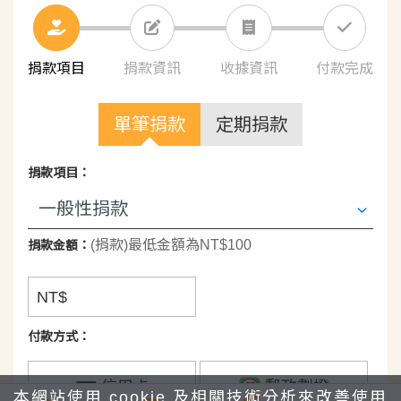
隨著成長，懵懂的孩子們轉變為找尋自我的青少
年，或是正在思考未來、打拚未來的青年，雖然他們不
再需要被照顧而離開課照班的團體生活，可是因曾經有
捐款項目
捐款資訊
收據資訊
付款完成
了陪伴的歷程，即便不常相見，但依然彼此打聽、彼此
關心生活近況，或是專程回來找找想念的課輔老師、志
單筆捐款
定期捐款
工與社工老師。
捐款項目：
我們無法決定孩子的未來，但我們希望在孩子成長
的路上讓他們知道，有很多人關心著他們的成長生活，
(捐款)最低金額為NT$100
捐款金額：
有很多人愛著他們。
NT$
時間轉動，人事物也跟著轉變，但台灣兒少不變的
是堅持與孩子一起走的信念，照顧有需求的孩子，和他
付款方式：
們走過一段重要的路，請一起與我們支持下去。
信用卡
郵政劃撥
本網站使用 cookie 及相關技術分析來改善使用