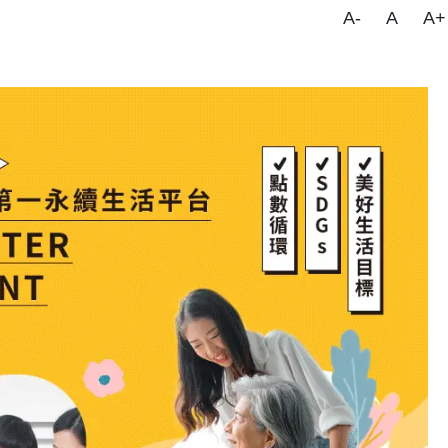
A-
A
A+